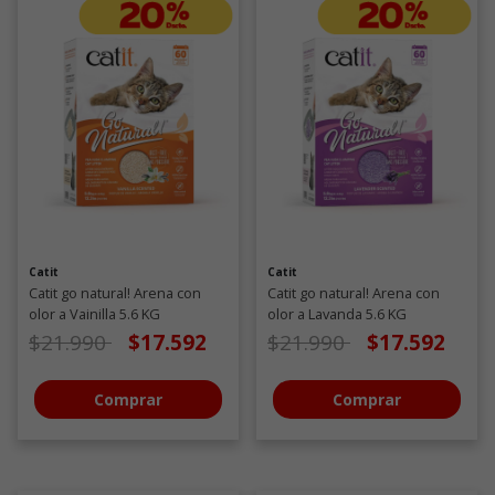
Catit
Catit
Catit go natural! Arena con
Catit go natural! Arena con
olor a Vainilla 5.6 KG
olor a Lavanda 5.6 KG
Precio de oferta desde
a
Precio de oferta desde
a
$21.990
$17.592
$21.990
$17.592
Comprar
Comprar