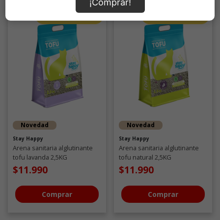
¡Comprar!
Novedad
Novedad
Stay Happy
Stay Happy
Arena sanitaria alglutinante
Arena sanitaria alglutinante
tofu lavanda 2,5KG
tofu natural 2,5KG
$11.990
$11.990
Comprar
Comprar