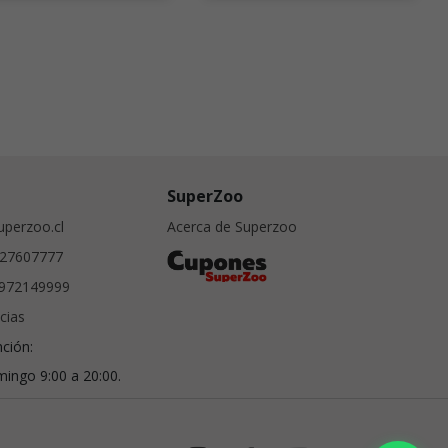
SuperZoo
perzoo.cl
Acerca de Superzoo
27607777
972149999
cias
nción:
ingo 9:00 a 20:00.