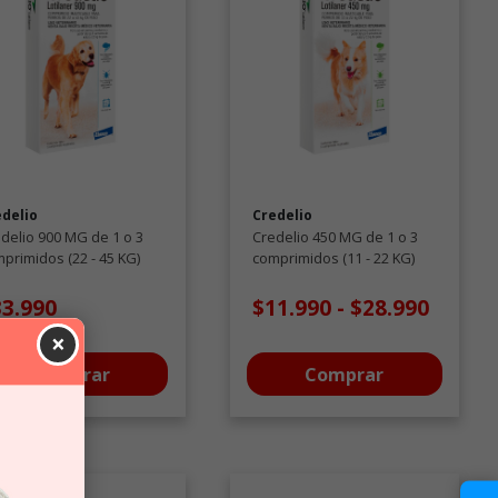
edelio
Credelio
delio 900 MG de 1 o 3
Credelio 450 MG de 1 o 3
primidos (22 - 45 KG)
comprimidos (11 - 22 KG)
iparasitarios
Antiparasitarios
33.990
$11.990
-
$28.990
×
Comprar
Comprar