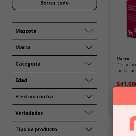
Borrar todo
Mascota
Marca
Elanco
Categoría
Galliprant
medicamen
Edad
$41.99
Efectivo contra
C
Variedades
Tipo de producto