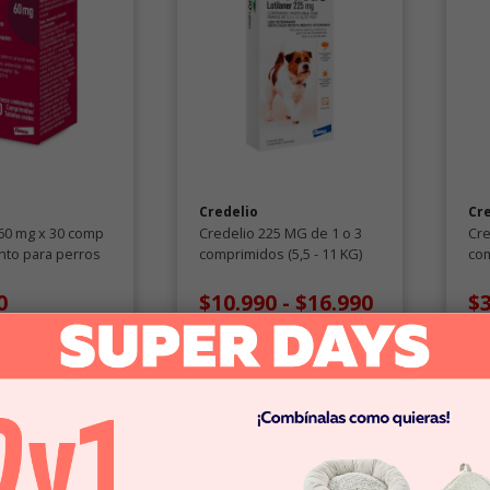
Credelio
Cr
 60 mg x 30 comp
Credelio 225 MG de 1 o 3
Cre
to para perros
comprimidos (5,5 - 11 KG)
com
Antiparasitarios
Ant
0
$10.990
-
$16.990
$
omprar
Comprar