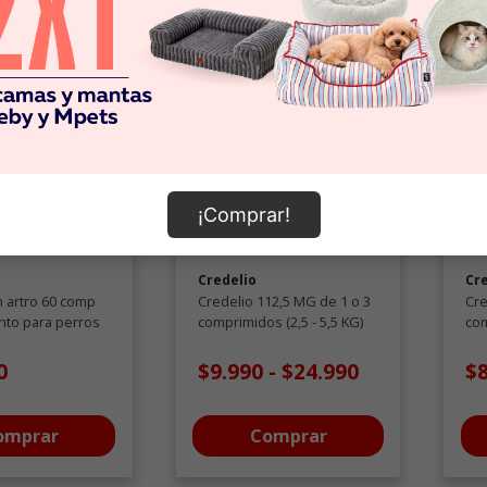
¡Comprar!
Credelio
Cr
m artro 60 comp
Credelio 112,5 MG de 1 o 3
Cre
to para perros
comprimidos (2,5 - 5,5 KG)
com
Antiparasitarios
Ant
0
$9.990
-
$24.990
$
omprar
Comprar