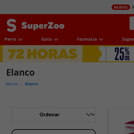
NUEVO
R
Perro
Gato
Farmacia
Super
Elanco
Marcas
Elanco