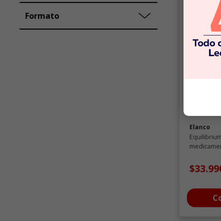
Formato
Elanco
Equilibriu
medicamen
$33.99
C