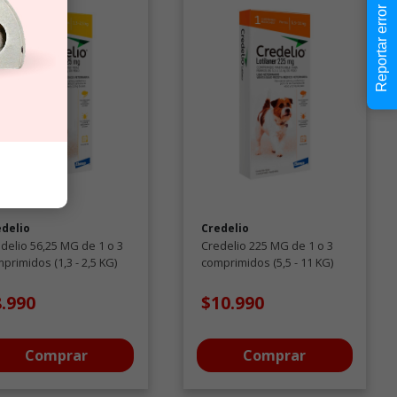
Reportar error
edelio
Credelio
delio 56,25 MG de 1 o 3
Credelio 225 MG de 1 o 3
primidos (1,3 - 2,5 KG)
comprimidos (5,5 - 11 KG)
iparasitarios
Antiparasitarios
8.990
$10.990
Comprar
Comprar