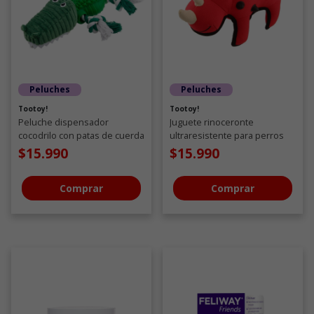
Peluches
Peluches
Tootoy!
Tootoy!
Peluche dispensador
Juguete rinoceronte
cocodrilo con patas de cuerda
ultraresistente para perros
para perros
$15.990
$15.990
Comprar
Comprar