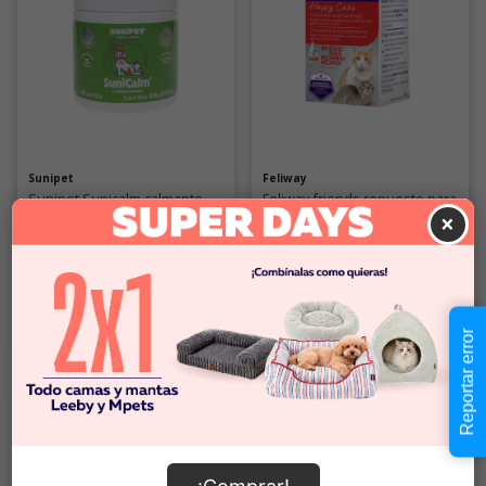
Sunipet
Feliway
Sunipet Sunicalm calmante
Feliway friends repuesto para
×
natural para mascotas 105 GR
difusor 48ML
$18.990
$22.990
Comprar
Comprar
Reportar error