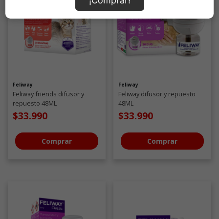
¡Comprar!
Feliway
Feliway
Feliway friends difusor y
Feliway difusor y repuesto
repuesto 48ML
48ML
$33.990
$33.990
Comprar
Comprar